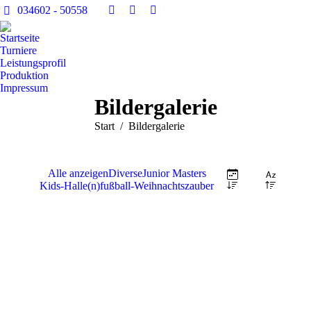
034602 - 50558
Facebook
YouTube
E-
page
page
Mail
Startseite
opens
opens
page
Turniere
Leistungsprofil
in
in
opens
Produktion
new
new
in
Impressum
window
window
new
Bildergalerie
window
Sie befinden sich hier:
Start
Bildergalerie
Alle anzeigen
Diverse
Junior Masters
Kids-Halle(n)fußball-Weihnachtszauber