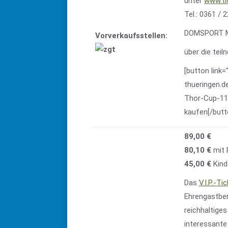
unter
www.ti
Tel.: 0361 / 
DOMSPORT Me
Vorverkaufsstellen:
über die tei
[button link
thueringen.d
Thor-Cup-111
kaufen[/butt
89,00 €
80,10 €
mit 
45,00 €
Kind
Das
V.I.P.-Ti
Ehrengastber
reichhaltiges
interessante