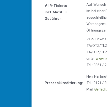
Auf Wunsch i
V.I.P.-Tickets
ist bei einer 
incl. MwSt. u.
ausschließli
Gebühren:
Werbeagent
Öffnungszeit
V.I.P.-Tickets
TA/OTZ/TLZ S
TA/OTZ/TLZ 
unter
www.ti
Tel.: 0361 / 
Herr Hartmut
Presseakkreditierung:
Tel.: 0171 / 
Mail:
Gerlach