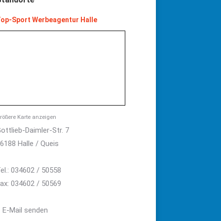
op-Sport Werbeagentur Halle
rößere Karte anzeigen
ottlieb-Daimler-Str. 7
6188 Halle / Queis
el.: 034602 / 50558
ax: 034602 / 50569
E-Mail senden