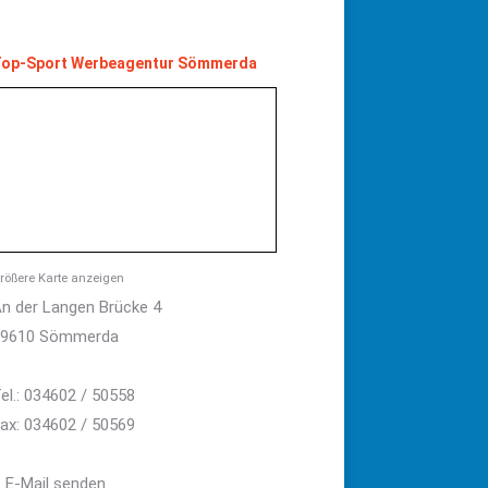
op-Sport Werbeagentur Sömmerda
rößere Karte anzeigen
n der Langen Brücke 4
99610 Sömmerda
el.: 034602 / 50558
ax: 034602 / 50569
E-Mail senden