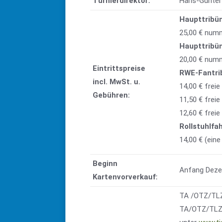
Turnierdirektor:
Hans-Günter
Haupttribü
25,00 € numm
Haupttribü
20,00 € numm
Eintrittspreise
RWE-Fantri
incl. MwSt. u.
14,00 € freie
Gebühren:
11,50 € freie
12,60 € frei
Rollstuhlfa
14,00 € (eine
Beginn
Anfang Dez
Kartenvorverkauf:
TA /OTZ/TLZ 
TA/OTZ/TLZ 