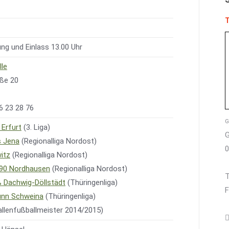
T
g und Einlass 13.00 Uhr
lle
aße 20
26 23 28 76
G
Erfurt
(3. Liga)
G
s Jena
(Regionalliga Nordost)
0
itz
(Regionalliga Nordost)
90 Nordhausen
(Regionalliga Nordost)
T
 Dachwig-Döllstädt
(Thüringenliga)
F
unn Schweina
(Thüringenliga)
allenfußballmeister 2014/2015)