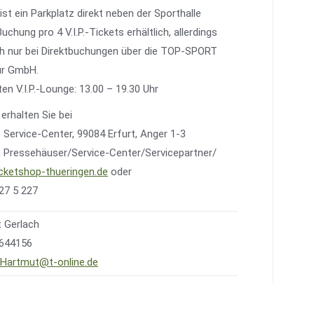
st ein Parkplatz direkt neben der Sporthalle
Buchung pro 4 V.I.P.-Tickets erhältlich, allerdings
ch nur bei Direktbuchungen über die TOP-SPORT
ur GmbH.
en V.I.P.-Lounge: 13.00 – 19.30 Uhr
 erhalten Sie bei
ervice-Center, 99084 Erfurt, Anger 1-3
Pressehäuser/Service-Center/Servicepartner/
cketshop-thueringen.de
oder
227 5 227
 Gerlach
8644156
.Hartmut@t-online.de