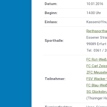
Datum:
10.01.2016
Beginn:
14.00 Uhr
Einlass:
Kassenöffnun
Riethsportha
Essener Str
Sporthalle:
99089 Erfurt
Tel.: 0361 / 
FC Rot-Weiß 
FC Carl Zeis
ZFC Meuselw
Teilnehmer:
FSV Wacker 
FC Blau-Weiß
SG Glücksbr
(Thüringer H