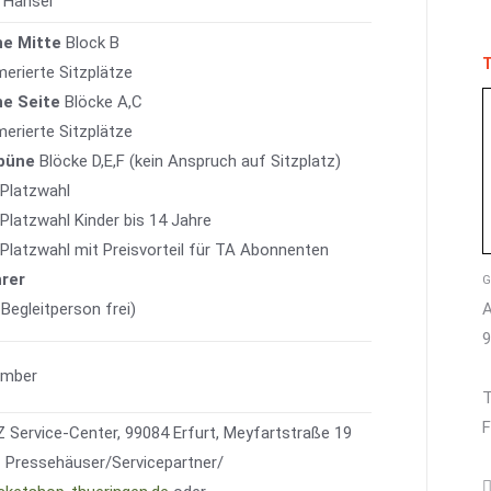
 Hänsel
ne Mitte
Block B
T
erierte Sitzplätze
ne Seite
Blöcke A,C
erierte Sitzplätze
büne
Blöcke D,E,F (kein Anspruch auf Sitzplatz)
 Platzwahl
 Platzwahl Kinder bis 14 Jahre
e Platzwahl mit Preisvorteil für TA Abonnenten
hrer
G
 Begleitperson frei)
A
ember
T
F
Service-Center, 99084 Erfurt, Meyfartstraße 19
Pressehäuser/Servicepartner/