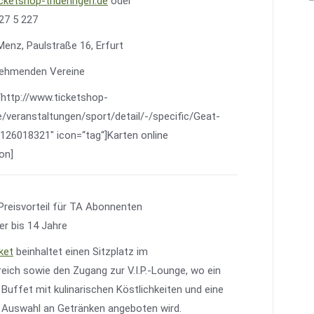
cketshop-thueringen.de
oder
227 5 227
nz, Paulstraße 16, Erfurt
lnehmenden Vereine
=“http://www.ticketshop-
e/veranstaltungen/sport/detail/-/specific/Geat-
26018321″ icon=“tag“]Karten online
on]
Preisvorteil für TA Abonnenten
er bis 14 Jahre
cket
beinhaltet einen Sitzplatz im
eich sowie den Zugang zur V.I.P.-Lounge, wo ein
 Buffet mit kulinarischen Köstlichkeiten und eine
 Auswahl an Getränken angeboten wird.