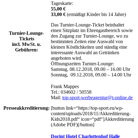
Tageskarte:
55,00 €
33,00 €
(ermäßigt Kinder bis 14 Jahre)
Das Turnier-Lounge-Ticket beinhaltet
einen Sitzplatz im Ehrengastbereich sowie
Turnier-Lounge-
den Zugang zur Turnier-Lounge, wo zu
Tickets
bestimmten Zeiten eine Auswahl von
incl. MwSt. u.
kleinen Köstlichkeiten und ständig eine
Gebühren:
interessante Auswahl an Getränken
angeboten wird.
Öffnungszeiten Turnier-Lounge:
Samstag, 08.12.2018, 09.00 – 16.00 Uhr
Sonntag, 09.12.2018, 09.00 – 14.00 Uhr
Frank Mappes
Tel.: 034602 / 50558
Mail:
top-sport-werbeagentur@t-online.de
Presseakkreditierung:
[button link=“https://top-sport.eu/wp-
content/uploads/2018/11/Akkreditierung-
Kids2018.pdf“ icon=“pdf“]Akkreditierung
(Adobe PDF)[/button]
Dorint Hotel Charlottenhof Halle