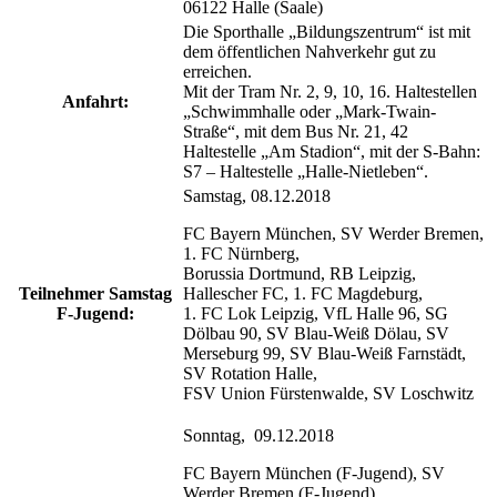
06122 Halle (Saale)
Die Sporthalle „Bildungszentrum“ ist mit
dem öffentlichen Nahverkehr gut zu
erreichen.
Mit der Tram Nr. 2, 9, 10, 16. Haltestellen
Anfahrt:
„Schwimmhalle oder „Mark-Twain-
Straße“, mit dem Bus Nr. 21, 42
Haltestelle „Am Stadion“, mit der S-Bahn:
S7 – Haltestelle „Halle-Nietleben“.
Samstag, 08.12.2018
FC Bayern München, SV Werder Bremen,
1. FC Nürnberg,
Borussia Dortmund, RB Leipzig,
Teilnehmer Samstag
Hallescher FC, 1. FC Magdeburg,
F-Jugend:
1. FC Lok Leipzig, VfL Halle 96, SG
Dölbau 90, SV Blau-Weiß Dölau, SV
Merseburg 99, SV Blau-Weiß Farnstädt,
SV Rotation Halle,
FSV Union Fürstenwalde, SV Loschwitz
Sonntag, 09.12.2018
FC Bayern München (F-Jugend), SV
Werder Bremen (F-Jugend),