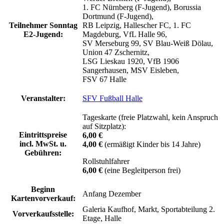
1. FC Nürnberg (F-Jugend), Borussia
Dortmund (F-Jugend),
Teilnehmer Sonntag
RB Leipzig, Hallescher FC, 1. FC
E2-Jugend:
Magdeburg, VfL Halle 96,
SV Merseburg 99, SV Blau-Weiß Dölau,
Union 47 Zschernitz,
LSG Lieskau 1920, VfB 1906
Sangerhausen, MSV Eisleben,
FSV 67 Halle
Veranstalter:
SFV Fußball Halle
Tageskarte (freie Platzwahl, kein Anspruch
auf Sitzplatz):
Eintrittspreise
6,00 €
incl. MwSt. u.
4,00 €
(ermäßigt Kinder bis 14 Jahre)
Gebühren:
Rollstuhlfahrer
6,00 €
(eine Begleitperson frei)
Beginn
Anfang Dezember
Kartenvorverkauf:
Galeria Kaufhof, Markt, Sportabteilung 2.
Vorverkaufsstelle:
Etage, Halle