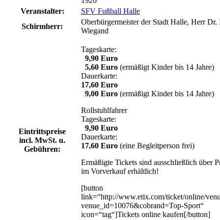
1920
Veranstalter:
SFV Fußball Halle
Oberbürgermeister der Stadt Halle, Herr Dr.
Schirmherr:
Wiegand
Tageskarte:
9,90 Euro
5,60 Euro
(ermäßigt Kinder bis 14 Jahre)
Dauerkarte:
17,60 Euro
9,00 Euro
(ermäßigt Kinder bis 14 Jahre)
Rollstuhlfahrer
Tageskarte:
9,90 Euro
Eintrittspreise
Dauerkarte:
incl. MwSt. u.
17,60 Euro
(eine Begleitperson frei)
Gebühren:
Ermäßigte Tickets sind ausschließlich über
im Vorverkauf erhältlich!
[button
link=“http://www.etix.com/ticket/online/ven
venue_id=10076&cobrand=Top-Sport“
icon=“tag“]Tickets online kaufen[/button]