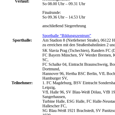
Verlauf:
So 08.00 Uhr – 09.31 Uhr
Finalrunde:
So 09.36 Uhr – 14.53 Uhr
anschließend Siegerehrung
Sporthalle “Bildungszentrum”
Sporthalle:
Am Stadion 8 (Nietlebener Straße), 06122 Ha
zu erreichen mit den Straßenbahnlinien 2 un
SK Slavia Prag (Tschechien), Randers FC (
FC Bayern München, SV Werder Bremen, K
SC,
FC Schalke 04, Eintracht Braunschweig, Bo
Dortmund,
Hannover 96, Hertha BSC Berlin, VfL Boc
Hamburger SV,
Teilnehmer:
1. FC Magdeburg, BSV Eintracht Sondersh
Leipzig,
VfL Halle 96, SV Blau-Weiß Dölau, VfB 1
Sangerhausen,
Turbine Halle, ESG Halle, FC Halle-Neustad
Hallescher FC,
SG Blau-Weiß 1921 Brachstedt, SV Panitzs