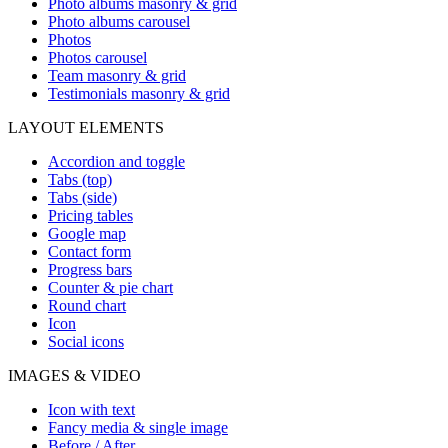
Photo albums masonry & grid
Photo albums carousel
Photos
Photos carousel
Team masonry & grid
Testimonials masonry & grid
LAYOUT ELEMENTS
Accordion and toggle
Tabs (top)
Tabs (side)
Pricing tables
Google map
Contact form
Progress bars
Counter & pie chart
Round chart
Icon
Social icons
IMAGES & VIDEO
Icon with text
Fancy media & single image
Before / After