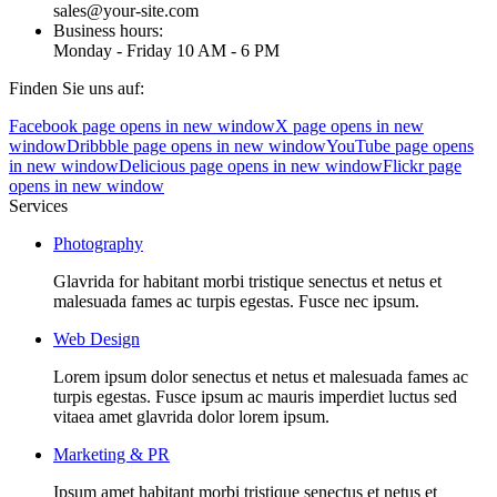
sales@your-site.com
Business hours:
Monday - Friday 10 AM - 6 PM
Finden Sie uns auf:
Facebook page opens in new window
X page opens in new
window
Dribbble page opens in new window
YouTube page opens
in new window
Delicious page opens in new window
Flickr page
opens in new window
Services
Photography
Glavrida for habitant morbi tristique senectus et netus et
malesuada fames ac turpis egestas. Fusce nec ipsum.
Web Design
Lorem ipsum dolor senectus et netus et malesuada fames ac
turpis egestas. Fusce ipsum ac mauris imperdiet luctus sed
vitaea amet glavrida dolor lorem ipsum.
Marketing & PR
Ipsum amet habitant morbi tristique senectus et netus et