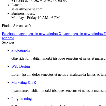
+12 345 67 00 89, +12 987 00 65 43
E-mail:
sales@your-site.com
Business hours:
Monday - Friday 10 AM - 6 PM
Finden Sie uns auf:
Facebook page opens in new window
X page opens in new window
D
window
Services
Photography
Glavrida for habitant morbi tristique senectus et netus et males
Web Design
Lorem ipsum dolor senectus et netus et malesuada fames ac turp
Marketing & PR
Ipsum amet habitant morbi tristique senectus et netus et malesu
Programming