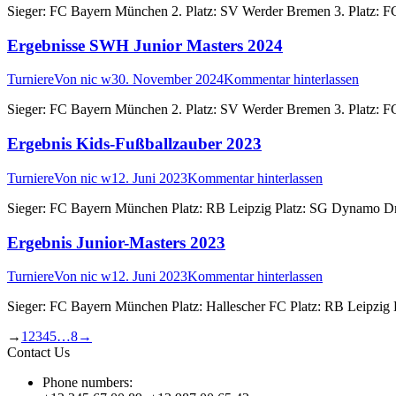
Sieger: FC Bayern München 2. Platz: SV Werder Bremen 3. Platz: 
Ergebnisse SWH Junior Masters 2024
Turniere
Von
nic w
30. November 2024
Kommentar hinterlassen
Sieger: FC Bayern München 2. Platz: SV Werder Bremen 3. Platz: 
Ergebnis Kids-Fußballzauber 2023
Turniere
Von
nic w
12. Juni 2023
Kommentar hinterlassen
Sieger: FC Bayern München Platz: RB Leipzig Platz: SG Dynamo D
Ergebnis Junior-Masters 2023
Turniere
Von
nic w
12. Juni 2023
Kommentar hinterlassen
Sieger: FC Bayern München Platz: Hallescher FC Platz: RB Leipzig
→
1
2
3
4
5
…
8
→
Contact Us
Phone numbers: