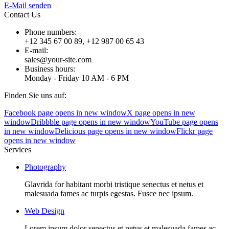
E-Mail senden
Contact Us
Phone numbers:
+12 345 67 00 89, +12 987 00 65 43
E-mail:
sales@your-site.com
Business hours:
Monday - Friday 10 AM - 6 PM
Finden Sie uns auf:
Facebook page opens in new window
X page opens in new
window
Dribbble page opens in new window
YouTube page opens
in new window
Delicious page opens in new window
Flickr page
opens in new window
Services
Photography
Glavrida for habitant morbi tristique senectus et netus et
malesuada fames ac turpis egestas. Fusce nec ipsum.
Web Design
Lorem ipsum dolor senectus et netus et malesuada fames ac