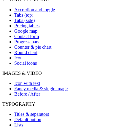
Accordion and toggle
Tabs (top)
Tabs (side)
Pricing tables
Google map
Contact form
Progress bars
Counter & pie chart
Round chart
Icon
Social icons
IMAGES & VIDEO
Icon with text
Fancy media & single image
Before / After
TYPOGRAPHY
Titles & separators
Default button
Lists