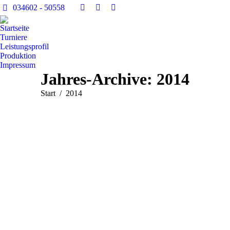
034602 - 50558
Facebook
YouTube
E-
page
page
Mail
Startseite
opens
opens
page
Turniere
Leistungsprofil
in
in
opens
Produktion
new
new
in
Impressum
window
window
new
Jahres-Archive:
2014
window
Sie befinden sich hier:
Start
2014