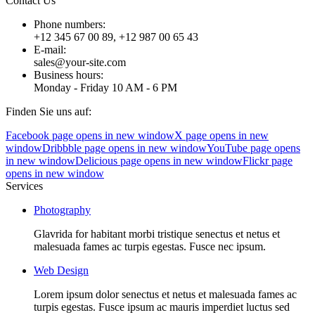
Contact Us
Phone numbers:
+12 345 67 00 89, +12 987 00 65 43
E-mail:
sales@your-site.com
Business hours:
Monday - Friday 10 AM - 6 PM
Finden Sie uns auf:
Facebook page opens in new window
X page opens in new
window
Dribbble page opens in new window
YouTube page opens
in new window
Delicious page opens in new window
Flickr page
opens in new window
Services
Photography
Glavrida for habitant morbi tristique senectus et netus et
malesuada fames ac turpis egestas. Fusce nec ipsum.
Web Design
Lorem ipsum dolor senectus et netus et malesuada fames ac
turpis egestas. Fusce ipsum ac mauris imperdiet luctus sed