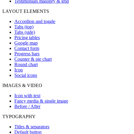
Testimonials masonry & grid
LAYOUT ELEMENTS
Accordion and toggle
Tabs (top)
Tabs (side)
Pricing tables
Google map
Contact form
Progress bars
Counter & pie chart
Round chart
Icon
Social icons
IMAGES & VIDEO
Icon with text
Fancy media & single image
Before / After
TYPOGRAPHY
Titles & separators
Default button