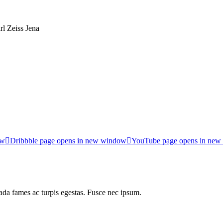
rl Zeiss Jena
ow
Dribbble page opens in new window
YouTube page opens in ne
uada fames ac turpis egestas. Fusce nec ipsum.