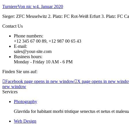
Turniere
Von
nic w
4. Januar 2020
Sieger: ZFC Meuselwitz 2. Platz: FC Rot-Weiß Erfurt 3. Platz: FC Ca
Contact Us
Phone numbers:
+12 345 67 00 89, +12 987 00 65 43
E-mail:
sales@your-site.com
Business hours:
Monday - Friday 10 AM - 6 PM
Finden Sie uns auf:
Facebook page opens in new window
X page opens in new wind
new window
Services
Photography
Glavrida for habitant morbi tristique senectus et netus et males
Web Design