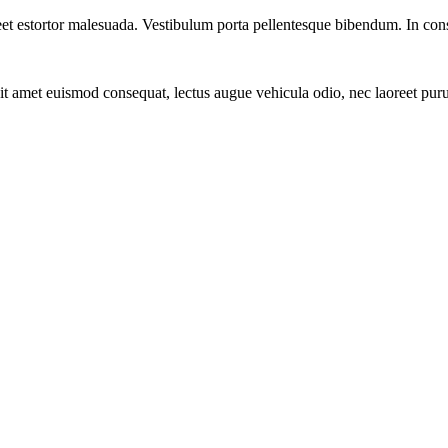
aoreet estortor malesuada. Vestibulum porta pellentesque bibendum. In c
t amet euismod consequat, lectus augue vehicula odio, nec laoreet puru