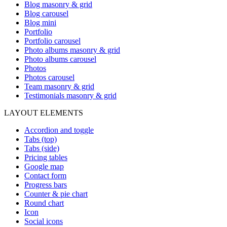
Blog masonry & grid
Blog carousel
Blog mini
Portfolio
Portfolio carousel
Photo albums masonry & grid
Photo albums carousel
Photos
Photos carousel
Team masonry & grid
Testimonials masonry & grid
LAYOUT ELEMENTS
Accordion and toggle
Tabs (top)
Tabs (side)
Pricing tables
Google map
Contact form
Progress bars
Counter & pie chart
Round chart
Icon
Social icons