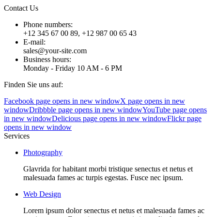
Contact Us
Phone numbers:
+12 345 67 00 89, +12 987 00 65 43
E-mail:
sales@your-site.com
Business hours:
Monday - Friday 10 AM - 6 PM
Finden Sie uns auf:
Facebook page opens in new window
X page opens in new
window
Dribbble page opens in new window
YouTube page opens
in new window
Delicious page opens in new window
Flickr page
opens in new window
Services
Photography
Glavrida for habitant morbi tristique senectus et netus et
malesuada fames ac turpis egestas. Fusce nec ipsum.
Web Design
Lorem ipsum dolor senectus et netus et malesuada fames ac