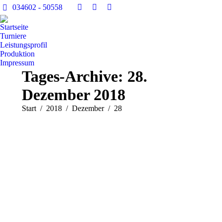
034602 - 50558
Facebook
YouTube
E-
page
page
Mail
Startseite
opens
opens
page
Turniere
Leistungsprofil
in
in
opens
Produktion
new
new
in
Impressum
window
window
new
Tages-Archive:
28.
window
Dezember 2018
Sie befinden sich hier:
Start
2018
Dezember
28